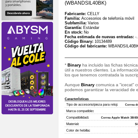
(WBANDSIL40BK)
Fabricante:
CELLY
Familia:
Accesorios de telefonía móvil
Subfamilia:
Varios
Garantía:
Estándar
En stock:
No
Fecha estimada de nuevas entradas:
-.
Código Binary:
10134489
Código del fabricante:
WBANDSIL40B
*
Binary
ha incluido las fichas técnic
útil a nuestros clientes. La informac
los que tenemos contratada la suscripc
Aunque
Binary
comunica a "icecat" cu
podemos garantizar la veracidad de e
Características
Tipo de accesorio/pieza para reloj
:
Correa de
Marca compatible
:
Compatibilidad
:
Correa Apple Watch 38/4
Material
:
Si
Color de hebilla
: